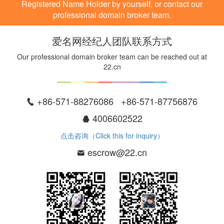
Registered Name Holder by yourself, or contact our
professional domain broker team.
爱名网经纪人团队联系方式
Our professional domain broker team can be reached out at
22.cn
+86-571-88276086 +86-571-87756876
4006602522
点击咨询（Click this for inquiry）
escrow@22.cn